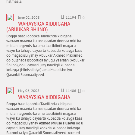
halmaala.
June 02, 2008
11194
0
WARAYSIGA XIDDIGAHA
(ABUUKAR SHIINO)
Bogga baadi goobka Taariikhda xidigaha
waxaan maanta ku soo qaadan doonaa mid ka
mid ah legends-ka ama laacibiintii magaca
wayn ku lahayd cayaarta kubadda kolayga kaas
oo magaciisu yahay Abuukar Axmed Maxamed
oo bulshada isboortiga ay ugu yeeraan (Abuukar
Shiino), oo u cayaari jiray naadigii kubadda
kolayga (Minishiibiyo) ama Muqdisho iyo
Qarankii Soomaaliyeed.
May 06, 2008
11486
0
WARAYSIGA XIDDIGAHA
Bogga baadi goobka Taariikhda xidigaha
waxaan maanta ku soo qaadan doonaa mid ka
mid ah legends-ka ama laacibiintii magaca
wayn ku lahayd cayaarta kubadda kolayga kaas
oo magaciisu yahay
Axmed Muuse Huseyn
oo u
cayaari jiray naadigii kooxda kubadda kolayga
Batroolka iyo Qarankii Soomaaliyeed. Axmed