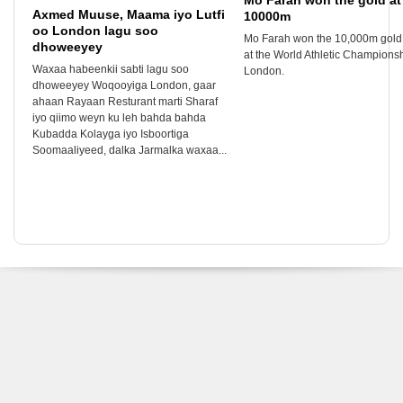
Mo Farah won the gold at
Axmed Muuse, Maama iyo Lutfi
10000m
oo London lagu soo
Mo Farah won the 10,000m gold
dhoweeyey
at the World Athletic Championsh
Waxaa habeenkii sabti lagu soo
London.
dhoweeyey Woqooyiga London, gaar
ahaan Rayaan Resturant marti Sharaf
iyo qiimo weyn ku leh bahda bahda
Kubadda Kolayga iyo Isboortiga
Soomaaliyeed, dalka Jarmalka waxaa...