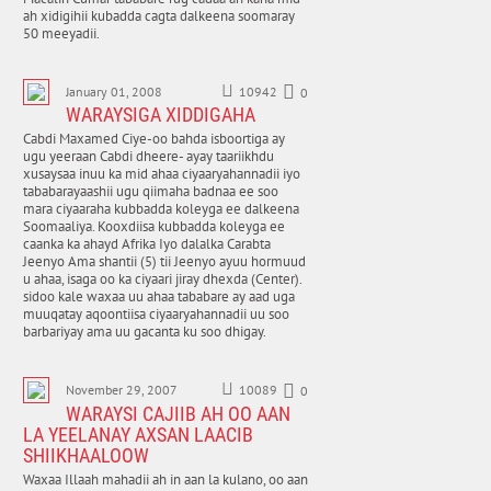
ah xidigihii kubadda cagta dalkeena soomaray
50 meeyadii.
January 01, 2008
10942
0
WARAYSIGA XIDDIGAHA
Cabdi Maxamed Ciye-oo bahda isboortiga ay
ugu yeeraan Cabdi dheere- ayay taariikhdu
xusaysaa inuu ka mid ahaa ciyaaryahannadii iyo
tababarayaashii ugu qiimaha badnaa ee soo
mara ciyaaraha kubbadda koleyga ee dalkeena
Soomaaliya. Kooxdiisa kubbadda koleyga ee
caanka ka ahayd Afrika Iyo dalalka Carabta
Jeenyo Ama shantii (5) tii Jeenyo ayuu hormuud
u ahaa, isaga oo ka ciyaari jiray dhexda (Center).
sidoo kale waxaa uu ahaa tababare ay aad uga
muuqatay aqoontiisa ciyaaryahannadii uu soo
barbariyay ama uu gacanta ku soo dhigay.
November 29, 2007
10089
0
WARAYSI CAJIIB AH OO AAN
LA YEELANAY AXSAN LAACIB
SHIIKHAALOOW
Waxaa Illaah mahadii ah in aan la kulano, oo aan