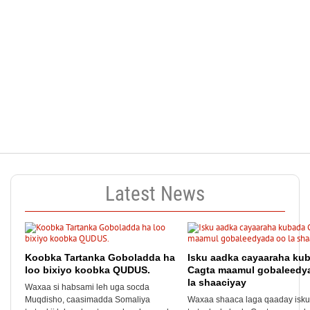
portal!
Currently updating.
Latest News
Koobka Tartanka Goboladda ha
Isku aadka cayaaraha ku
loo bixiyo koobka QUDUS.
Cagta maamul gobaleedy
la shaaciyay
Waxaa si habsami leh uga socda
Muqdisho, caasimadda Somaliya
Waxaa shaaca laga qaaday isk