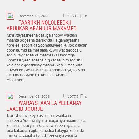
December 07, 2008
11342
0
TAARIIKH NOLOLEEDKII
ABUUKAR ABANUUR MAXAMED
Akhristayaasheena qaaliga ahoow waxaan
maanta bogeena taariikhda Halgamayaashii
hore ee Isboortiga Soomaaliyeed ku soo qaadan
doonaa, mid ka mid ahaa kuwii waqtigooda u
soo huray dadaalka maamulkii Isboortiga
Soomaaliyeed ahaana rug cadaa in mudo ah u
kala dhex gooshayay maamulka xiriirada kala
duwan ee cayaaraha dalka Soomaaliya, kaas oo
lagu magacaabo Mr. Abuukar Abanuur
Maxamed.
December 02, 2008
10775
0
WARAYSI AAN LA YEELANAY
LAACIB JOORJE
Taariikhdu waxey xustaa mar waliba in
dalkeena Soomaaliyauu magac iyo maamuusba
ku lahaa noocyada kala duwan ee cayaaraha
sida kubadda cagta, kubadda kolayga, kubadda
miiska, cayaaraha fudud, feerka iyo wixii la