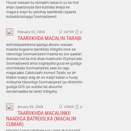
Muuse waxaan ku tilmaami karaa in uu ka mid
ahaa ciyaartooyda fara kutiriska ahayd ee
magaca wayn ku yeeshay taariikhda cayaarta
kubadda kolayga Soomaaliyeed.
February 02, 2008
10709
0
TAARIIKHDA MACALIN TARABI
Akhristayaasheena qaaliga ahoow waxaan
maanta bogeena taariikhda Xidigihii hore ee
Isboortiga Soomaaliyeed maanta ku soo qaadan
doonaa mid ka mid ahaa maamulkii Olympicada
Soomaaliyeed ahna xoghayaha guud ee gudiga
olombikada Soomaaliyeed, kaas oo lagu
magacaabo Cabdulaahi Axmed Tarabi, oo ah
khabiir waayo arag ah oo waqti badan u huray
mideynta Isboortiga Soomaaliyeed iyo dhismihii
gudiga GOS iyo waliba hal abuurihii
berisamaadka tar tankii Xidigaha.
January 06, 2008
10808
0
TAARIIKHDA MACALINKII
NAADIGA BATROOLKA (MACALIN
CUMAR)
Macalin Cumar tababare rug cadaa ah kana mid