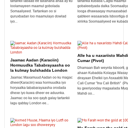
tartankii labaad ee taxanaha ahaa ay ku
tartanka kubada Cagta maamul
loolamayeen maamul gobolada
gobaleedyada dalka Soomaaliy
Somaaliyeed. Tartankan oo si
looga dhawaaqay munaasabad 
quruxbadan loo maamulayo dowlad
qabteen wasaarada Isboortiga d
iyo...
xiriirka Soomaaliyeed ee kubada.
Alle ha u naxariisto Mahdi
Jaamac Aadan (Karaciin)
Cumar (Pivot)
Hormuudka Tababrayaasha oo
Dhamaan Bah weynta Isboorti, 
la kulmay bulshadda London
ahaan Kubadda Kolayga Waxay 
Jaamac Maxamuud Aadan oo ku magac
dirayaan Ehelkii iyo Asxaabtii M
dheer(Karaciin) waa hormuudka iyo
Cali Cumar "Ina Cali British" (Pi
horyaalka tababarayaasha orodada
ku geeriyooday magaalada Muq
dhexe iyo kuwa dheer ee aduunka.
Mahdi oo...
Jaamac oo ka soo qayb galay tartankii
lagu qabtay London ee...