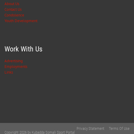
About Us
Contact Us
Condolence
Youth Development
Work With Us
Advertising
Employments
Links
Privacy Statement
Terms Of Use
Copyright 2026 by Kubadda Somali Sport Portal