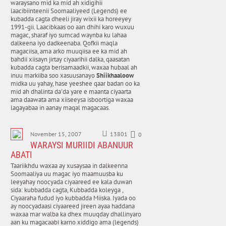
waraysano mid ka mid ah xidigihii
laacibiinteenii Soomaaliyeed (Legends) ee
kubadda cagta dheeli jiray wixii ka horeeyey
1991-gii. Laacibkaas oo aan dhihi karo wuxuu
magac, sharaf iyo sumcad waynba ku lahaa
dalkeena iyo dadkeenaba. Qofkii maqla
magaciisa, ama arko muuqiisa ee ka mid ah
bahdii xiisayn jirtay ciyaarihii dalka, qaasatan
kubadda cagta berisamaadkii, waxaa hubaal ah
inuu markiiba soo xasuusanayo
Shiikhaaloow
midka uu yahay, hase yeeshee qaar badan oo ka
mid ah dhalinta da'da yare e maanta ciyaarta
ama daawata ama xiiseeysa isboortiga waxaa
lagayabaa in aanay maqal magacaas.
November 15, 2007
13801
0
WARAYSI MURIIDI ABANUUR
ABATI
Taariikhdu waxaa ay xusaysaa in dalkeenna
Soomaaliya uu magac iyo maamuusba ku
leeyahay noocyada ciyaareed ee kala duwan
sida: kubbadda cagta, Kubbadda koleyga ,
Ciyaaraha fudud iyo kubbadda Miiska. Iyada oo
ay noocyadaasi ciyaareed jireen ayaa haddana
waxaa mar walba ka dhex muuqday dhallinyaro
aan ku magacaabi karno xiddigo ama (legends)