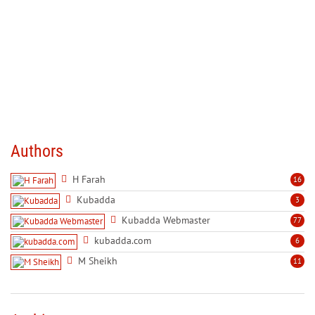
Authors
H Farah
16
Kubadda
3
Kubadda Webmaster
77
kubadda.com
6
M Sheikh
11