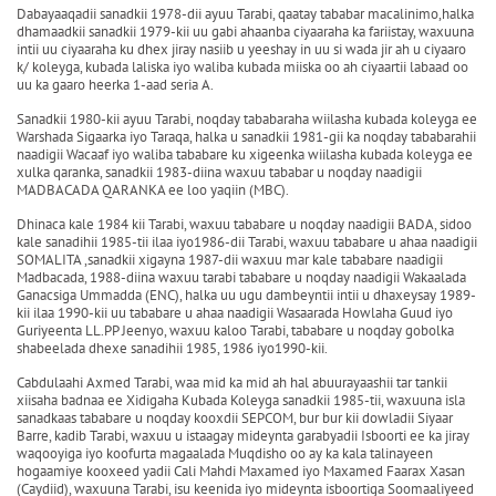
Dabayaaqadii sanadkii 1978-dii ayuu Tarabi, qaatay tababar macalinimo,halka
dhamaadkii sanadkii 1979-kii uu gabi ahaanba ciyaaraha ka fariistay, waxuuna
intii uu ciyaaraha ku dhex jiray nasiib u yeeshay in uu si wada jir ah u ciyaaro
k/ koleyga, kubada laliska iyo waliba kubada miiska oo ah ciyaartii labaad oo
uu ka gaaro heerka 1-aad seria A.
Sanadkii 1980-kii ayuu Tarabi, noqday tababaraha wiilasha kubada koleyga ee
Warshada Sigaarka iyo Taraqa, halka u sanadkii 1981-gii ka noqday tababarahii
naadigii Wacaaf iyo waliba tababare ku xigeenka wiilasha kubada koleyga ee
xulka qaranka, sanadkii 1983-diina waxuu tababar u noqday naadigii
MADBACADA QARANKA ee loo yaqiin (MBC).
Dhinaca kale 1984 kii Tarabi, waxuu tababare u noqday naadigii BADA, sidoo
kale sanadihii 1985-tii ilaa iyo1986-dii Tarabi, waxuu tababare u ahaa naadigii
SOMALITA ,sanadkii xigayna 1987-dii waxuu mar kale tababare naadigii
Madbacada, 1988-diina waxuu tarabi tababare u noqday naadigii Wakaalada
Ganacsiga Ummadda (ENC), halka uu ugu dambeyntii intii u dhaxeysay 1989-
kii ilaa 1990-kii uu tababare u ahaa naadigii Wasaarada Howlaha Guud iyo
Guriyeenta LL.PP Jeenyo, waxuu kaloo Tarabi, tababare u noqday gobolka
shabeelada dhexe sanadihii 1985, 1986 iyo1990-kii.
Cabdulaahi Axmed Tarabi, waa mid ka mid ah hal abuurayaashii tar tankii
xiisaha badnaa ee Xidigaha Kubada Koleyga sanadkii 1985-tii, waxuuna isla
sanadkaas tababare u noqday kooxdii SEPCOM, bur bur kii dowladii Siyaar
Barre, kadib Tarabi, waxuu u istaagay mideynta garabyadii Isboorti ee ka jiray
waqooyiga iyo koofurta magaalada Muqdisho oo ay ka kala talinayeen
hogaamiye kooxeed yadii Cali Mahdi Maxamed iyo Maxamed Faarax Xasan
(Caydiid), waxuuna Tarabi, isu keenida iyo mideynta isboortiga Soomaaliyeed