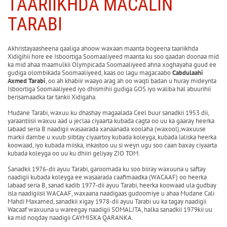
TAARIIKHDA MACALIN
TARABI
Akhristayaasheena qaaliga ahoow waxaan maanta bogeena taariikhda
Xidigihii hore ee Isboortiga Soomaaliyeed maanta ku soo qaadan doonaa mid
ka mid ahaa maamulkii Olympicada Soomaaliyeed ahna xoghayaha guud ee
gudiga olombikada Soomaaliyeed, kaas oo lagu magacaabo
Cabdulaahi
Axmed Tarabi
, oo ah khabiir waayo arag ah oo waqti badan u huray mideynta
Isboortiga Soomaaliyeed iyo dhismihii gudiga GOS iyo waliba hal abuurihii
berisamaadka tar tankii Xidigaha.
Mudane Tarabi, waxuu ku dhashay magaalada Ceel buur sanadkii 1953 dii,
yaraantiisii waxuu aad u jeclaa ciyaarta kubada cagta oo uu ka gaaray heerka
labaad seria B naadigii wasaarada xanaanada xoolaha (waxool),waxuuse
markii dambe u xuub siibtay ciyaartoy kubada koleyga, kubada laliska heerka
koowaad, iyo kubada miiska, inkastoo uu si weyn ugu soo caan baxay ciyaarta
kubada koleyga oo uu ku dhiiri geliyay ZIO TOM.
Sanadkii 1976-dii ayuu Tarabi, garoomada ku soo biiray waxuuna u saftay
naadigii kubada koleyga ee wasaarada caafimaadka (WACAAF) oo heerka
labaad seria B, sanad kadib 1977-dii ayuu Tarabi, heerka koowaad ula gudbay
isla naadigiisii WACAAF, waxaana naadigaas gudoomiye u ahaa Mudane Cali
Mahdi Maxamed, sanadkii xigay 1978-dii ayuu Tarabi uu ka tagay naadigii
Wacaaf waxuuna u wareegay naadigii SOMALITA, halka sanadkii 1979kii uu
ka mid noqday naadigii CAYMISKA QARANKA.