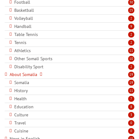
Football
30
Basketball
25
Volleyball
2
Handball
9
Table Tennis
2
Tennis
2
Athletics
11
Other Somali Sports
10
Disability Sport
2
About Somalia
19
Somalia
19
History
11
Health
7
Education
8
Culture
3
Travel
0
Cuisine
0
News in English
15