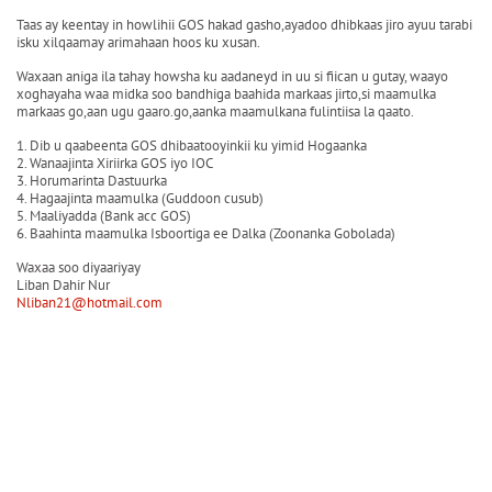
Taas ay keentay in howlihii GOS hakad gasho,ayadoo dhibkaas jiro ayuu tarabi
isku xilqaamay arimahaan hoos ku xusan.
Waxaan aniga ila tahay howsha ku aadaneyd in uu si fiican u gutay, waayo
xoghayaha waa midka soo bandhiga baahida markaas jirto,si maamulka
markaas go,aan ugu gaaro.go,aanka maamulkana fulintiisa la qaato.
1. Dib u qaabeenta GOS dhibaatooyinkii ku yimid Hogaanka
2. Wanaajinta Xiriirka GOS iyo IOC
3. Horumarinta Dastuurka
4. Hagaajinta maamulka (Guddoon cusub)
5. Maaliyadda (Bank acc GOS)
6. Baahinta maamulka Isboortiga ee Dalka (Zoonanka Gobolada)
Waxaa soo diyaariyay
Liban Dahir Nur
Nliban21@hotmail.com