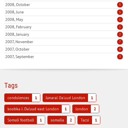
2008, October
5
2008, June
1
2008, May
1
2008, February
1
2008, January
2
2007, November
7
2007, October
8
2007, September
3
Tags
condolences
1
Janaral Da'uud London
1
koobka J. Da'uud east London
1
london
2
Somali football
1
somalia
2
Tacsi
1