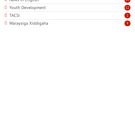
Youth Development
12
TACSI
2
Waraysiga Xiddigaha
9