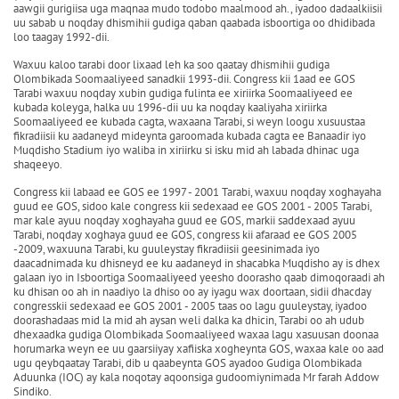
aawgii gurigiisa uga maqnaa mudo todobo maalmood ah., iyadoo dadaalkiisii
uu sabab u noqday dhismihii gudiga qaban qaabada isboortiga oo dhidibada
loo taagay 1992-dii.
Waxuu kaloo tarabi door lixaad leh ka soo qaatay dhismihii gudiga
Olombikada Soomaaliyeed sanadkii 1993-dii. Congress kii 1aad ee GOS
Tarabi waxuu noqday xubin gudiga fulinta ee xiriirka Soomaaliyeed ee
kubada koleyga, halka uu 1996-dii uu ka noqday kaaliyaha xiriirka
Soomaaliyeed ee kubada cagta, waxaana Tarabi, si weyn loogu xusuustaa
fikradiisii ku aadaneyd mideynta garoomada kubada cagta ee Banaadir iyo
Muqdisho Stadium iyo waliba in xiriirku si isku mid ah labada dhinac uga
shaqeeyo.
Congress kii labaad ee GOS ee 1997 - 2001 Tarabi, waxuu noqday xoghayaha
guud ee GOS, sidoo kale congress kii sedexaad ee GOS 2001 - 2005 Tarabi,
mar kale ayuu noqday xoghayaha guud ee GOS, markii saddexaad ayuu
Tarabi, noqday xoghaya guud ee GOS, congress kii afaraad ee GOS 2005
-2009, waxuuna Tarabi, ku guuleystay fikradiisii geesinimada iyo
daacadnimada ku dhisneyd ee ku aadaneyd in shacabka Muqdisho ay is dhex
galaan iyo in Isboortiga Soomaaliyeed yeesho doorasho qaab dimoqoraadi ah
ku dhisan oo ah in naadiyo la dhiso oo ay iyagu wax doortaan, sidii dhacday
congresskii sedexaad ee GOS 2001 - 2005 taas oo lagu guuleystay, iyadoo
doorashadaas mid la mid ah aysan weli dalka ka dhicin, Tarabi oo ah udub
dhexaadka gudiga Olombikada Soomaaliyeed waxaa lagu xasuusan doonaa
horumarka weyn ee uu gaarsiiyay xafiiska xogheynta GOS, waxaa kale oo aad
ugu qeybqaatay Tarabi, dib u qaabeynta GOS ayadoo Gudiga Olombikada
Aduunka (IOC) ay kala noqotay aqoonsiga gudoomiynimada Mr farah Addow
Sindiko.