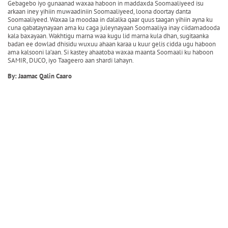
Gebagebo iyo gunaanad waxaa haboon in maddaxda Soomaaliyeed isu
arkaan iney yihiin muwaadiniin Soomaaliyeed, loona doortay danta
Soomaaliyeed. Waxaa la moodaa in dalalka qaar quus taagan yihiin ayna ku
cuna qabataynayaan ama ku caga juleynayaan Soomaaliya inay ciidamadooda
kala baxayaan. Wakhtigu marna waa kugu lid marna kula dhan, sugitaanka
badan ee dowlad dhisidu wuxuu ahaan karaa u kuur gelis cidda ugu haboon
ama kalsooni la’aan. Si kastey ahaatoba waxaa maanta Soomaali ku haboon
SAMIR, DUCO, iyo Taageero aan shardi lahayn.
By: Jaamac Qalin Caaro