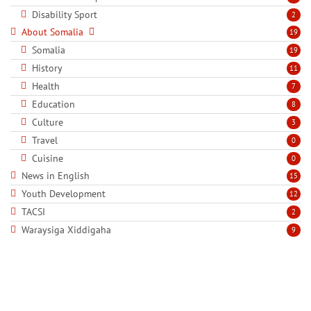
Disability Sport
2
About Somalia
19
Somalia
19
History
11
Health
7
Education
8
Culture
3
Travel
0
Cuisine
0
News in English
15
Youth Development
12
TACSI
2
Waraysiga Xiddigaha
9