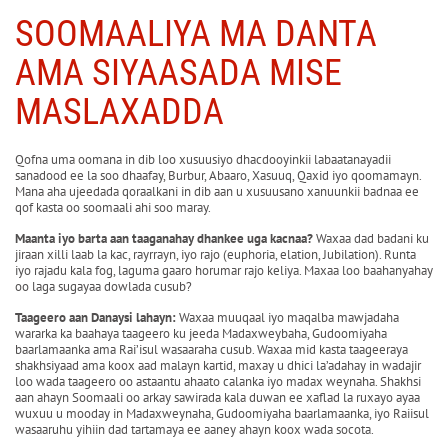
SOOMAALIYA MA DANTA
AMA SIYAASADA MISE
MASLAXADDA
Qofna uma oomana in dib loo xusuusiyo dhacdooyinkii labaatanayadii
sanadood ee la soo dhaafay, Burbur, Abaaro, Xasuuq, Qaxid iyo qoomamayn.
Mana aha ujeedada qoraalkani in dib aan u xusuusano xanuunkii badnaa ee
qof kasta oo soomaali ahi soo maray.
Maanta iyo barta aan taaganahay dhankee uga kacnaa?
Waxaa dad badani ku
jiraan xilli laab la kac, rayrrayn, iyo rajo (euphoria, elation, Jubilation). Runta
iyo rajadu kala fog, laguma gaaro horumar rajo keliya. Maxaa loo baahanyahay
oo laga sugayaa dowlada cusub?
Taageero aan Danaysi lahayn:
Waxaa muuqaal iyo maqalba mawjadaha
wararka ka baahaya taageero ku jeeda Madaxweybaha, Gudoomiyaha
baarlamaanka ama Rai’isul wasaaraha cusub. Waxaa mid kasta taageeraya
shakhsiyaad ama koox aad malayn kartid, maxay u dhici la’adahay in wadajir
loo wada taageero oo astaantu ahaato calanka iyo madax weynaha. Shakhsi
aan ahayn Soomaali oo arkay sawirada kala duwan ee xaflad la ruxayo ayaa
wuxuu u mooday in Madaxweynaha, Gudoomiyaha baarlamaanka, iyo Raiisul
wasaaruhu yihiin dad tartamaya ee aaney ahayn koox wada socota.