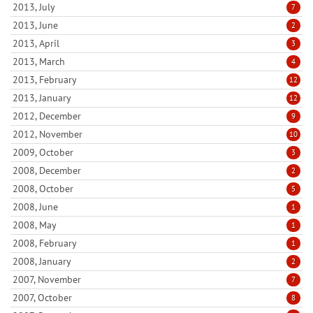
2013, July
7
2013, June
2
2013, April
3
2013, March
4
2013, February
12
2013, January
12
2012, December
9
2012, November
10
2009, October
3
2008, December
2
2008, October
5
2008, June
1
2008, May
1
2008, February
1
2008, January
2
2007, November
7
2007, October
8