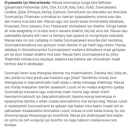
Siyaasadda iyo Heerarkeeda:
Waxaa soomaalya looga tala fadhiyaa
Qaraamada Midowday (UN), USA, EU,UK,Italy, OAU, IGAD, Dowladdaha
Carabta, Qatar, Ethiopia, Kenya, Djibouti, Somaliland iyo shacabka iyo dowlada
Soomaaliya. Dhamaan xubnahaa ku hawlan siyaasadeenu marna waa isku
dan marna waa kala dan. Waxaa lagu soo koobi karaa muhimadda danahaas,
Khayraad, Dhul balaarsi, Diin, Maslaxado shirkadeed iyo shakhsi. Xilliga hadda
ah waa adagtahay in la kala sooco danaha shakhsi, hey’ad, ama dal. Waxaa isku
laablaabta danaha sidi caws la falkiyey taas ayaana sii murgineysa xaaladda.
Waxaa kale oo soo cadaatay in dadka Soomaaliyeed kooxiba dan leedahay,
Soomaalinamaduna soo geleyso meel dambe in yar hadii laga reebo. Maxaa
sababay in doorashooyinka Soomaaliyeed wadama debadeed maal geliyaan
am ka door bidaan shakhsi mid kale. Waxaa hees Soomaaliyeed ku jirtey
‘Baahidda ninbaa kula daydaya, daaalna kaa badane aan doonahayn inaad
heshoo daa’in abidkaaye…
Soomaali been waa sheegtaa beense ma maahmaahdo. Danaha isku lidka ah,
isku jeeda oo kala jeeda yaa maslaxo ugu jirtaa? Taariikhdu waxay inoo
sheegeysaa in daacadnimada Ilaah asaas u tahay wanaaga shakhsiga. Waxaa
soo maray waayahan dambe siyaasiyiin cusub oo ku waaya aragnimo qaatay
Soomaaliya waxaana lagu xukumay inaan marna lagu abaal marin
hawlkarnimadoodii iyo daacadnimadoodii, taasina waxay keeneysaa in
siyaasiyiinta dambe u arkan xilalka dowladnimo mar keliya arag. Waxaa cusub
in siyaasiyiintii Soomaaliland ka qabaan rajo badan iney kaalin lixaad leh ka
qabsadaan wasaaradaha dowladda cusub, waxaa la oran karaa waxay isu soo
dhoweynaysaa Woqooyiga iyo koonfurta. Waxaa jira shakhsiyaad fara badan
oo qiimo ku leh woqooyi iyo koonfur oo kaga haboon xilalka kuwa soo
dudaya.