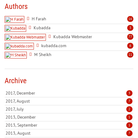
Authors
H Farah
16
Kubadda
3
Kubadda Webmaster
77
kubadda.com
6
M Sheikh
11
Archive
2017, December
3
2017, August
7
2017, July
2
2013, December
1
2013, September
1
2013, August
7