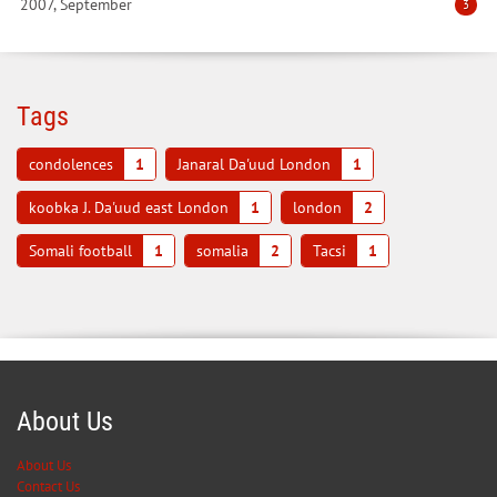
2007, September
3
Tags
condolences
1
Janaral Da'uud London
1
koobka J. Da'uud east London
1
london
2
Somali football
1
somalia
2
Tacsi
1
About Us
About Us
Contact Us