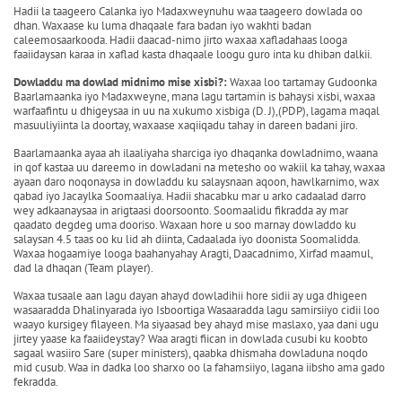
Hadii la taageero Calanka iyo Madaxweynuhu waa taageero dowlada oo
dhan. Waxaase ku luma dhaqaale fara badan iyo wakhti badan
caleemosaarkooda. Hadii daacad-nimo jirto waxaa xafladahaas looga
faaiidaysan karaa in xaflad kasta dhaqaale loogu guro inta ku dhiban dalkii.
Dowladdu ma dowlad midnimo mise xisbi?:
Waxaa loo tartamay Gudoonka
Baarlamaanka iyo Madaxweyne, mana lagu tartamin is bahaysi xisbi, waxaa
warfaafintu u dhigeysaa in uu na xukumo xisbiga (D. J),(PDP), lagama maqal
masuuliyiinta la doortay, waxaase xaqiiqadu tahay in dareen badani jiro.
Baarlamaanka ayaa ah ilaaliyaha sharciga iyo dhaqanka dowladnimo, waana
in qof kastaa uu dareemo in dowladani na metesho oo wakiil ka tahay, waxaa
ayaan daro noqonaysa in dowladdu ku salaysnaan aqoon, hawlkarnimo, wax
qabad iyo Jacaylka Soomaaliya. Hadii shacabku mar u arko cadaalad darro
wey adkaanaysaa in arigtaasi doorsoonto. Soomaalidu fikradda ay mar
qaadato degdeg uma dooriso. Waxaan hore u soo marnay dowladdo ku
salaysan 4.5 taas oo ku lid ah diinta, Cadaalada iyo doonista Soomalidda.
Waxaa hogaamiye looga baahanyahay Aragti, Daacadnimo, Xirfad maamul,
dad la dhaqan (Team player).
Waxaa tusaale aan lagu dayan ahayd dowladihii hore sidii ay uga dhigeen
wasaaradda Dhalinyarada iyo Isboortiga Wasaaradda lagu samirsiiyo cidii loo
waayo kursigey filayeen. Ma siyaasad bey ahayd mise maslaxo, yaa dani ugu
jirtey yaase ka faaiideystay? Waa aragti fiican in dowlada cusubi ku koobto
sagaal wasiiro Sare (super ministers), qaabka dhismaha dowladuna noqdo
mid cusub. Waa in dadka loo sharxo oo la fahamsiiyo, lagana iibsho ama gado
fekradda.