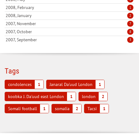
2008, February
1
2008, January
2
2007, November
7
2007, October
8
2007, September
3
Tags
condolences
1
Janaral Da'uud London
1
koobka J. Da'uud east London
1
london
2
Somali football
1
somalia
2
Tacsi
1