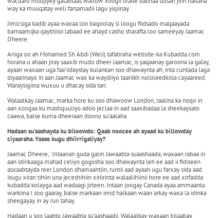
wacdaro muujiyey galabtaas wallow xoogii tirade badnaa uusan jirin hadana
way ka muuqatay weli farsamadii lagu yiqiinay.
Jimicsiga kadib ayaa waxaa loo baqoolay si loogu fiidsado maqaayada
barnaamijka qaybtiisii labaad ee ahayd casho sharafta loo sameeyay Jaamac
Dheere.
Aniga oo ah Mohamed Sh Abdi (Weli) tafatiraha website-ka Kubadda.com
horana u ahaan jiray saaxib mudo dheer Jaamac, is yaqaanay garoona la galay,
ayaan waxaan uga faa’iidaystay kulankan soo dhawaynta ah, inta cuntada laga
diyaarinayo in aan Jaamac wax ka waydiiyo taariikh nololeedkiisa cayaareed.
Waraysigiina wuxuu u dhacay sida tan:
Walaalkay Jaamac, marka hore ku soo dhawoow London, raalina ka noqo in
aan xoogaa ku mashquuliyo adoo jeclaa in aad saaxibadaa la sheekaysato
caawa, balse kuma dheeraan doono su’aalaha.
Hadaan su'aashayda ku biloowdo: Qaab noocee ah ayaad ku billowday
ciyaaraha. Yaase kugu dhiirrigaliyay?
Jaamac Dheere,: Intaanan guda galin Jawaabta suaashaada, waxaan rabaa in
aan idinkaaga mahad celiyo gogosha soo dhawaynta leh ee aad ii fidiseen
asxaabtayda reer London dhamaantiin, runtii aad ayaan ugu farxay sida aad
isugu xiran tihiin una jeceshihiin xiriirinta walaalihiinii hore ee aad xirfadda
kubadda kolayga aad wadaagi jirteen. Intaan joogay Canada ayaa ammaanta
warkiina I soo gaaray, balse markaan imid halkaan waan arkay waxa la idinka
sheegayay in ay run tahay.
Hadaan u soo laabto Jawaabta su'aashaadii, Walaalkay waxaan bilaabay