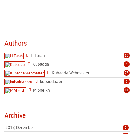
Authors
H Farah
16
Kubadda
3
Kubadda Webmaster
77
kubadda.com
6
M Sheikh
11
Archive
2017, December
3