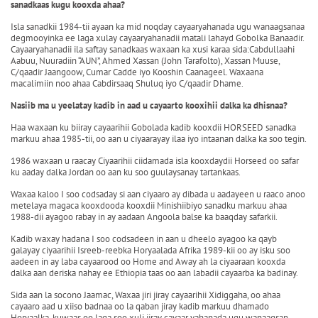
sanadkaas kugu kooxda ahaa?
Isla sanadkii 1984-tii ayaan ka mid noqday cayaaryahanada ugu wanaagsanaa
degmooyinka ee laga xulay cayaaryahanadii matali lahayd Gobolka Banaadir.
Cayaaryahanadii ila saftay sanadkaas waxaan ka xusi karaa sida:Cabdullaahi
Aabuu, Nuuradiin “AUN”, Ahmed Xassan (John Tarafolto), Xassan Muuse,
C/qaadir Jaangoow, Cumar Cadde iyo Kooshin Caanageel. Waxaana
macalimiin noo ahaa Cabdirsaaq Shuluq iyo C/qaadir Dhame.
Nasiib ma u yeelatay kadib in aad u cayaarto kooxihii dalka ka dhisnaa?
Haa waxaan ku biiray cayaarihii Gobolada kadib kooxdii HORSEED sanadka
markuu ahaa 1985-tii, oo aan u ciyaarayay ilaa iyo intaanan dalka ka soo tegin.
1986 waxaan u raacay Ciyaarihii ciidamada isla kooxdaydii Horseed oo safar
ku aaday dalka Jordan oo aan ku soo guulaysanay tartankaas.
Waxaa kaloo I soo codsaday si aan ciyaaro ay dibada u aadayeen u raaco anoo
metelaya magaca kooxdooda kooxdii Minishiibiyo sanadku markuu ahaa
1988-dii ayagoo rabay in ay aadaan Angoola balse ka baaqday safarkii.
Kadib waxay hadana I soo codsadeen in aan u dheelo ayagoo ka qayb
galayay ciyaarihii Isreeb-reebka Horyaalada Afrika 1989-kii oo ay isku soo
aadeen in ay laba cayaarood oo Home and Away ah la ciyaaraan kooxda
dalka aan deriska nahay ee Ethiopia taas oo aan labadii cayaarba ka badinay.
Sida aan la socono Jaamac, Waxaa jiri jiray cayaarihii Xidiggaha, oo ahaa
cayaaro aad u xiiso badnaa oo la qaban jiray kadib markuu dhamado
Horyaalka, kuwaas oo laga soo xuli jiray cayaar yahanada ugu wanaagsan