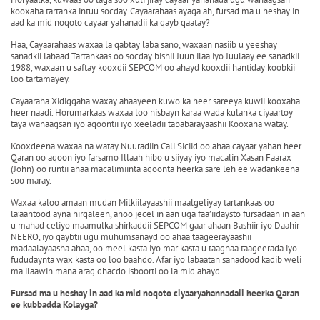
kooxaha tartanka intuu socday. Cayaarahaas ayaga ah, fursad ma u heshay in
aad ka mid noqoto cayaar yahanadii ka qayb qaatay?
Haa, Cayaarahaas waxaa la qabtay laba sano, waxaan nasiib u yeeshay
sanadkii labaad.Tartankaas oo socday bishii Juun ilaa iyo Juulaay ee sanadkii
1988, waxaan u saftay kooxdii SEPCOM oo ahayd kooxdii hantiday koobkii
loo tartamayey.
Cayaaraha Xidiggaha waxay ahaayeen kuwo ka heer sareeya kuwii kooxaha
heer naadi. Horumarkaas waxaa loo nisbayn karaa wada kulanka ciyaartoy
taya wanaagsan iyo aqoontii iyo xeeladii tababarayaashii Kooxaha watay.
Kooxdeena waxaa na watay Nuuradiin Cali Siciid oo ahaa cayaar yahan heer
Qaran oo aqoon iyo farsamo Illaah hibo u siiyay iyo macalin Xasan Faarax
(John) oo runtii ahaa macalimiinta aqoonta heerka sare leh ee wadankeena
soo maray.
Waxaa kaloo amaan mudan Milkiilayaashii maalgeliyay tartankaas oo
la’aantood ayna hirgaleen, anoo jecel in aan uga faa’iidaysto fursadaan in aan
u mahad celiyo maamulka shirkaddii SEPCOM gaar ahaan Bashiir iyo Daahir
NEERO, iyo qaybtii ugu muhumsanayd oo ahaa taageerayaashii
madaalayaasha ahaa, oo meel kasta iyo mar kasta u taagnaa taageerada iyo
fududaynta wax kasta oo loo baahdo. Afar iyo labaatan sanadood kadib weli
ma ilaawin mana arag dhacdo isboorti oo la mid ahayd.
Fursad ma u heshay in aad ka mid noqoto ciyaaryahannadaii heerka Qaran
ee kubbadda Kolayga?