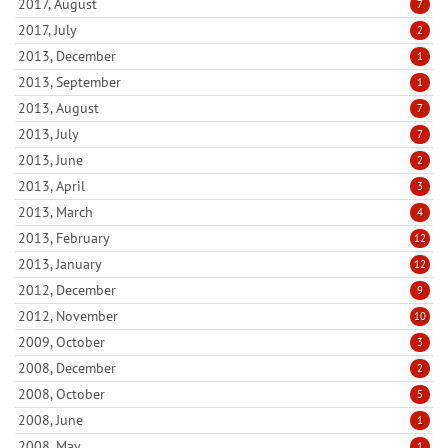
2017, August
7
2017, July
2
2013, December
1
2013, September
1
2013, August
7
2013, July
7
2013, June
2
2013, April
3
2013, March
4
2013, February
12
2013, January
12
2012, December
9
2012, November
10
2009, October
3
2008, December
2
2008, October
5
2008, June
1
2008, May
1