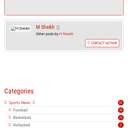
M Sheikh
Other posts by
M Sheikh
CONTACT AUTHOR
Categories
Sports News
81
Football
30
Basketball
25
Volleyball
2