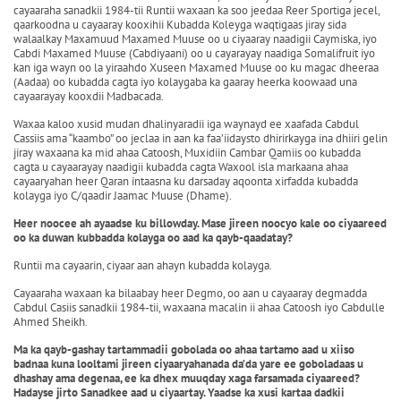
cayaaraha sanadkii 1984-tii Runtii waxaan ka soo jeedaa Reer Sportiga jecel,
qaarkoodna u cayaaray kooxihii Kubadda Koleyga waqtigaas jiray sida
walaalkay Maxamuud Maxamed Muuse oo u ciyaaray naadigii Caymiska, iyo
Cabdi Maxamed Muuse (Cabdiyaani) oo u cayarayay naadiga Somalifruit iyo
kan iga wayn oo la yiraahdo Xuseen Maxamed Muuse oo ku magac dheeraa
(Aadaa) oo kubadda cagta iyo kolaygaba ka gaaray heerka koowaad una
cayaarayay kooxdii Madbacada.
Waxaa kaloo xusid mudan dhalinyaradii iga waynayd ee xaafada Cabdul
Cassiis ama “kaambo” oo jeclaa in aan ka faa’iidaysto dhirirkayga ina dhiiri gelin
jiray waxaana ka mid ahaa Catoosh, Muxidiin Cambar Qamiis oo kubadda
cagta u cayaarayay naadigii kubadda cagta Waxool isla markaana ahaa
cayaaryahan heer Qaran intaasna ku darsaday aqoonta xirfadda kubadda
kolayga iyo C/qaadir Jaamac Muuse (Dhame).
Heer noocee ah ayaadse ku billowday. Mase jireen noocyo kale oo ciyaareed
oo ka duwan kubbadda kolayga oo aad ka qayb-qaadatay?
Runtii ma cayaarin, ciyaar aan ahayn kubadda kolayga.
Cayaaraha waxaan ka bilaabay heer Degmo, oo aan u cayaaray degmadda
Cabdul Casiis sanadkii 1984-tii, waxaana macalin ii ahaa Catoosh iyo Cabdulle
Ahmed Sheikh.
Ma ka qayb-gashay tartammadii gobolada oo ahaa tartamo aad u xiiso
badnaa kuna looltami jireen ciyaaryahanada da’da yare ee goboladaas u
dhashay ama degenaa, ee ka dhex muuqday xaga farsamada ciyaareed?
Hadayse jirto Sanadkee aad u ciyaartay. Yaadse ka xusi kartaa dadkii