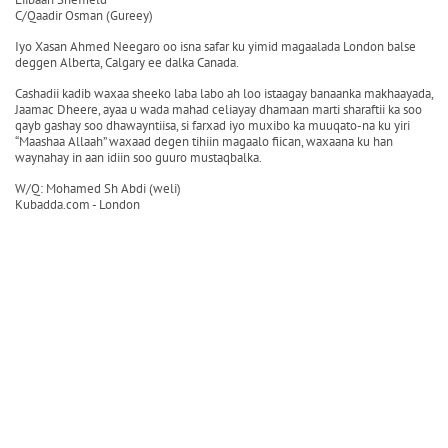
C/Qaadir Osman (Gureey)
Iyo Xasan Ahmed Neegaro oo isna safar ku yimid magaalada London balse
deggen Alberta, Calgary ee dalka Canada.
Cashadii kadib waxaa sheeko laba labo ah loo istaagay banaanka makhaayada,
Jaamac Dheere, ayaa u wada mahad celiayay dhamaan marti sharaftii ka soo
qayb gashay soo dhawayntiisa, si farxad iyo muxibo ka muuqato-na ku yiri
“Maashaa Allaah” waxaad degen tihiin magaalo fiican, waxaana ku han
waynahay in aan idiin soo guuro mustaqbalka.
W/Q: Mohamed Sh Abdi (weli)
Kubadda.com - London