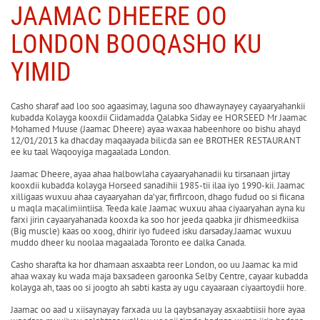
JAAMAC DHEERE OO
LONDON BOOQASHO KU
YIMID
Casho sharaf aad loo soo agaasimay, laguna soo dhawaynayey cayaaryahankii
kubadda Kolayga kooxdii Ciidamadda Qalabka Siday ee HORSEED Mr Jaamac
Mohamed Muuse (Jaamac Dheere) ayaa waxaa habeenhore oo bishu ahayd
12/01/2013 ka dhacday maqaayada bilicda san ee BROTHER RESTAURANT
ee ku taal Waqooyiga magaalada London.
Jaamac Dheere, ayaa ahaa halbowlaha cayaaryahanadii ku tirsanaan jirtay
kooxdii kubadda kolayga Horseed sanadihii 1985-tii ilaa iyo 1990-kii. Jaamac
xilligaas wuxuu ahaa cayaaryahan da’yar, firfircoon, dhago fudud oo si fiicana
u maqla macalimiintiisa. Teeda kale Jaamac wuxuu ahaa ciyaaryahan ayna ku
farxi jirin cayaaryahanada kooxda ka soo hor jeeda qaabka jir dhismeedkiisa
(Big muscle) kaas oo xoog, dhirir iyo fudeed isku darsaday.Jaamac wuxuu
muddo dheer ku noolaa magaalada Toronto ee dalka Canada.
Casho sharafta ka hor dhamaan asxaabta reer London, oo uu Jaamac ka mid
ahaa waxay ku wada maja baxsadeen garoonka Selby Centre, cayaar kubadda
kolayga ah, taas oo si joogto ah sabti kasta ay ugu cayaaraan ciyaartoydii hore.
Jaamac oo aad u xiisaynayay farxada uu la qaybsanayay asxaabtiisii hore ayaa