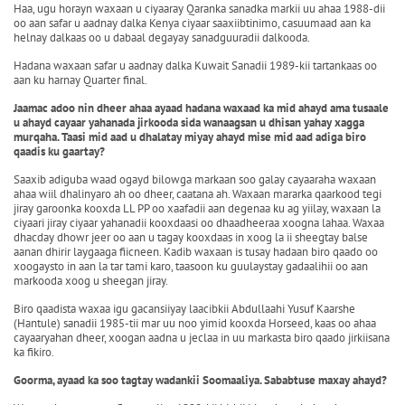
Haa, ugu horayn waxaan u ciyaaray Qaranka sanadka markii uu ahaa 1988-dii
oo aan safar u aadnay dalka Kenya ciyaar saaxiibtinimo, casuumaad aan ka
helnay dalkaas oo u dabaal degayay sanadguuradii dalkooda.
Hadana waxaan safar u aadnay dalka Kuwait Sanadii 1989-kii tartankaas oo
aan ku harnay Quarter final.
Jaamac adoo nin dheer ahaa ayaad hadana waxaad ka mid ahayd ama tusaale
u ahayd cayaar yahanada jirkooda sida wanaagsan u dhisan yahay xagga
murqaha. Taasi mid aad u dhalatay miyay ahayd mise mid aad adiga biro
qaadis ku gaartay?
Saaxib adiguba waad ogayd bilowga markaan soo galay cayaaraha waxaan
ahaa wiil dhalinyaro ah oo dheer, caatana ah. Waxaan mararka qaarkood tegi
jiray garoonka kooxda LL PP oo xaafadii aan degenaa ku ag yiilay, waxaan la
ciyaari jiray ciyaar yahanadii kooxdaasi oo dhaadheeraa xoogna lahaa. Waxaa
dhacday dhowr jeer oo aan u tagay kooxdaas in xoog la ii sheegtay balse
aanan dhirir laygaaga fiicneen. Kadib waxaan is tusay hadaan biro qaado oo
xoogaysto in aan la tar tami karo, taasoon ku guulaystay gadaalihii oo aan
markooda xoog u sheegan jiray.
Biro qaadista waxaa igu gacansiiyay laacibkii Abdullaahi Yusuf Kaarshe
(Hantule) sanadii 1985-tii mar uu noo yimid kooxda Horseed, kaas oo ahaa
cayaaryahan dheer, xoogan aadna u jeclaa in uu markasta biro qaado jirkiisana
ka fikiro.
Goorma, ayaad ka soo tagtay wadankii Soomaaliya. Sababtuse maxay ahayd?