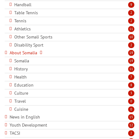
Handball
9
Table Tennis
2
Tennis
2
Athletics
11
Other Somali Sports
10
Disability Sport
2
About Somalia
19
Somalia
19
History
11
Health
7
Education
8
Culture
3
Travel
0
Cuisine
0
News in English
15
Youth Development
12
TACSI
2