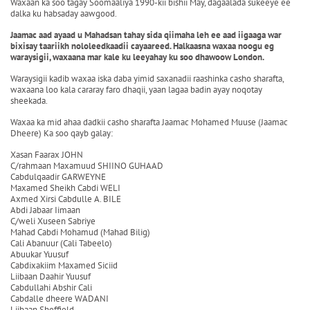
Waxaan ka soo tagay Soomaaliya 1990-kii bishii May, dagaalada sukeeye ee
dalka ku habsaday aawgood.
Jaamac aad ayaad u Mahadsan tahay sida qiimaha leh ee aad iigaaga war
bixisay taariikh nololeedkaadii cayaareed. Halkaasna waxaa noogu eg
waraysigii, waxaana mar kale ku leeyahay ku soo dhawoow London.
Waraysigii kadib waxaa iska daba yimid saxanadii raashinka casho sharafta,
waxaana loo kala cararay faro dhaqii, yaan lagaa badin ayay noqotay
sheekada.
Waxaa ka mid ahaa dadkii casho sharafta Jaamac Mohamed Muuse (Jaamac
Dheere) Ka soo qayb galay:
Xasan Faarax JOHN
C/rahmaan Maxamuud SHIINO GUHAAD
Cabdulqaadir GARWEYNE
Maxamed Sheikh Cabdi WELI
Axmed Xirsi Cabdulle A. BILE
Abdi Jabaar Iimaan
C/weli Xuseen Sabriye
Mahad Cabdi Mohamud (Mahad Bilig)
Cali Abanuur (Cali Tabeelo)
Abuukar Yuusuf
Cabdixakiim Maxamed Siciid
Liibaan Daahir Yuusuf
Cabdullahi Abshir Cali
Cabdalle dheere WADANI
Liibaan Sheffield